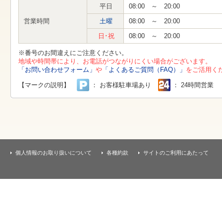
す
平日
08:00 ～ 20:00
本
文
営業時間
土曜
08:00 ～ 20:00
へ
移
日･祝
08:00 ～ 20:00
動
し
※番号のお間違えにご注意ください。
ま
地域や時間帯により、お電話がつながりにくい場合がございます。
す
「お問い合わせフォーム」
や
「よくあるご質問（FAQ）」
をご活用く
【マークの説明】
： お客様駐車場あり
： 24時間営業
個人情報のお取り扱いについて
各種約款
サイトのご利用にあたって