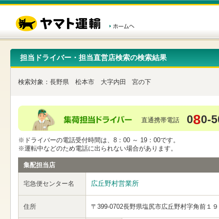
こ
ペ
こ
こ
の
ー
こ
こ
ペ
ジ
か
か
ー
内
ら
ら
ジ
移
ヘ
本
の
動
ッ
文
先
用
ダ
で
担当ドライバー・担当直営店検索の検索結果
頭
の
ー
す
で
リ
メ
す
ン
ニ
検索対象：
長野県
松本市
大字内田
宮の下
ク
ュ
で
ー
す
で
ヘ
す
8
0
0-5
ッ
直通携帯電話
ダ
ー
※ドライバーの電話受付時間は、8：00 ～ 19：00です。
メ
※運転中などのため電話に出られない場合があります。
ニ
ュ
集配担当店
ー
へ
広丘野村営業所
宅急便センター名
移
動
し
住所
〒399-0702
長野県塩尻市広丘野村字角前１９
ま