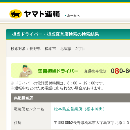
こ
ペ
こ
こ
の
ー
こ
こ
ペ
ジ
か
か
ー
内
ら
ら
ジ
移
ヘ
本
の
動
ッ
文
先
用
ダ
で
担当ドライバー・担当直営店検索の検索結果
頭
の
ー
す
で
リ
メ
す
ン
ニ
検索対象：
長野県
松本市
北深志
２丁目
ク
ュ
で
ー
す
で
ヘ
す
8
0
0-6
ッ
直通携帯電話
ダ
ー
※ドライバーの電話受付時間は、8：00 ～ 19：00です。
メ
※運転中などのため電話に出られない場合があります。
ニ
ュ
集配担当店
ー
へ
松本島立営業所（松本岡田）
宅急便センター名
移
動
し
住所
〒390-0852
長野県松本市大字島立字北原１０
ま