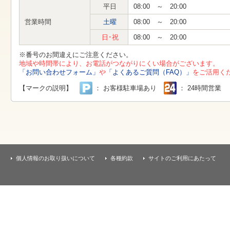
す
平日
08:00 ～ 20:00
本
文
営業時間
土曜
08:00 ～ 20:00
へ
移
日･祝
08:00 ～ 20:00
動
し
※番号のお間違えにご注意ください。
ま
地域や時間帯により、お電話がつながりにくい場合がございます。
す
「お問い合わせフォーム」
や
「よくあるご質問（FAQ）」
をご活用く
【マークの説明】
： お客様駐車場あり
： 24時間営業
個人情報のお取り扱いについて
各種約款
サイトのご利用にあたって