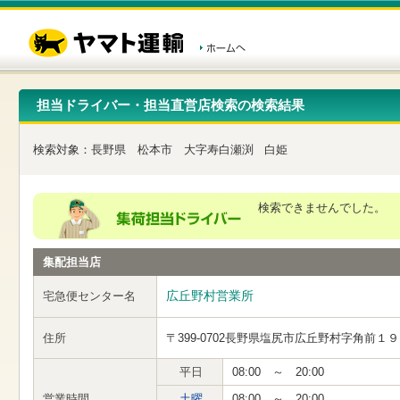
こ
ペ
こ
こ
の
ー
こ
こ
ペ
ジ
か
か
ー
内
ら
ら
ジ
移
ヘ
本
の
動
ッ
文
先
用
ダ
で
担当ドライバー・担当直営店検索の検索結果
頭
の
ー
す
で
リ
メ
す
ン
ニ
検索対象：
長野県
松本市
大字寿白瀬渕
白姫
ク
ュ
で
ー
す
で
ヘ
す
検索できませんでした。
ッ
ダ
ー
集配担当店
メ
ニ
ュ
広丘野村営業所
宅急便センター名
ー
へ
住所
〒399-0702
長野県塩尻市広丘野村字角前１９
移
動
し
平日
08:00 ～ 20:00
ま
営業時間
土曜
08:00 ～ 20:00