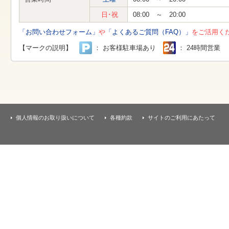
す
本
日･祝
08:00 ～ 20:00
文
へ
「お問い合わせフォーム」
や
「よくあるご質問（FAQ）」
をご活用く
移
動
【マークの説明】
： お客様駐車場あり
： 24時間営業
し
ま
す
個人情報のお取り扱いについて
各種約款
サイトのご利用にあたって