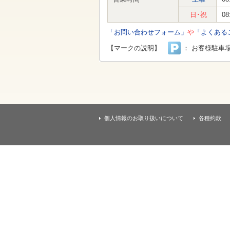
す
本
日･祝
08
文
へ
「お問い合わせフォーム」
や
「よくある
移
動
【マークの説明】
： お客様駐車
し
ま
す
個人情報のお取り扱いについて
各種約款