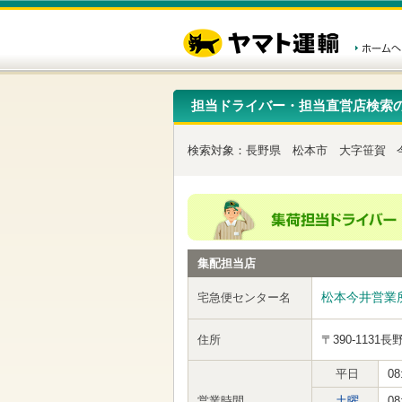
こ
ペ
こ
こ
の
ー
こ
こ
ペ
ジ
か
か
ー
内
ら
ら
ジ
移
ヘ
本
の
動
ッ
文
先
用
ダ
で
担当ドライバー・担当直営店検索
頭
の
ー
す
で
リ
メ
す
ン
ニ
検索対象：
長野県
松本市
大字笹賀
ク
ュ
で
ー
す
で
ヘ
す
ッ
ダ
ー
集配担当店
メ
ニ
ュ
松本今井営業
宅急便センター名
ー
へ
住所
〒390-1131
長
移
動
し
平日
08
ま
営業時間
土曜
08