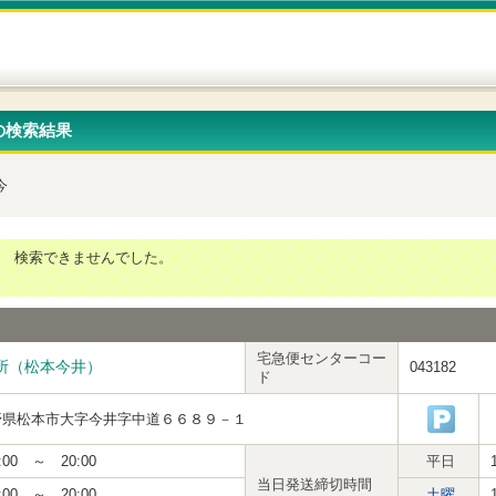
の検索結果
今
検索できませんでした。
宅急便センターコー
所（松本今井）
043182
ド
野県松本市大字今井字中道６６８９－１
:00 ～ 20:00
平日
当日発送締切時間
:00 ～ 20:00
土曜