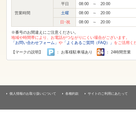
す
平日
08:00 ～ 20:00
本
文
営業時間
土曜
08:00 ～ 20:00
へ
移
日･祝
08:00 ～ 20:00
動
し
※番号のお間違えにご注意ください。
ま
地域や時間帯により、お電話がつながりにくい場合がございます。
す
「お問い合わせフォーム」
や
「よくあるご質問（FAQ）」
をご活用く
【マークの説明】
： お客様駐車場あり
： 24時間営業
個人情報のお取り扱いについて
各種約款
サイトのご利用にあたって