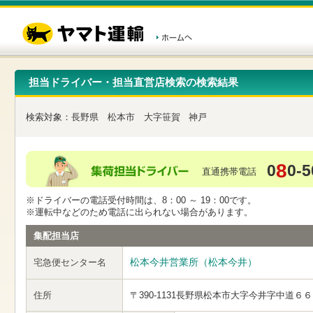
こ
ペ
こ
こ
の
ー
こ
こ
ペ
ジ
か
か
ー
内
ら
ら
ジ
移
ヘ
本
の
動
ッ
文
先
用
ダ
で
担当ドライバー・担当直営店検索の検索結果
頭
の
ー
す
で
リ
メ
す
ン
ニ
検索対象：
長野県
松本市
大字笹賀
神戸
ク
ュ
で
ー
す
で
ヘ
す
8
0
0-5
ッ
直通携帯電話
ダ
ー
※ドライバーの電話受付時間は、8：00 ～ 19：00です。
メ
※運転中などのため電話に出られない場合があります。
ニ
ュ
集配担当店
ー
へ
松本今井営業所（松本今井）
宅急便センター名
移
動
し
住所
〒390-1131
長野県松本市大字今井字中道６６
ま