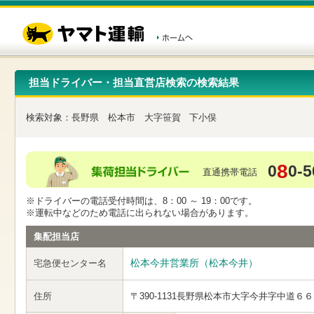
こ
ペ
こ
こ
の
ー
こ
こ
ペ
ジ
か
か
ー
内
ら
ら
ジ
移
ヘ
本
の
動
ッ
文
先
用
ダ
で
担当ドライバー・担当直営店検索の検索結果
頭
の
ー
す
で
リ
メ
す
ン
ニ
検索対象：
長野県
松本市
大字笹賀
下小俣
ク
ュ
で
ー
す
で
ヘ
す
8
0
0-5
ッ
直通携帯電話
ダ
ー
※ドライバーの電話受付時間は、8：00 ～ 19：00です。
メ
※運転中などのため電話に出られない場合があります。
ニ
ュ
集配担当店
ー
へ
松本今井営業所（松本今井）
宅急便センター名
移
動
し
住所
〒390-1131
長野県松本市大字今井字中道６６
ま