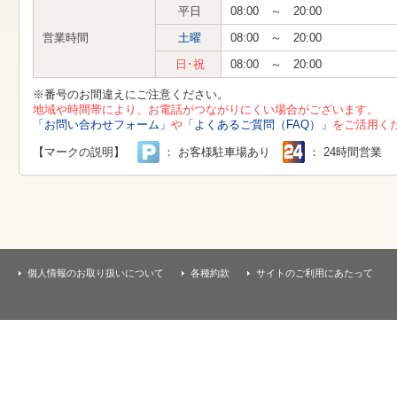
す
平日
08:00 ～ 20:00
本
文
営業時間
土曜
08:00 ～ 20:00
へ
移
日･祝
08:00 ～ 20:00
動
し
※番号のお間違えにご注意ください。
ま
地域や時間帯により、お電話がつながりにくい場合がございます。
す
「お問い合わせフォーム」
や
「よくあるご質問（FAQ）」
をご活用く
【マークの説明】
： お客様駐車場あり
： 24時間営業
個人情報のお取り扱いについて
各種約款
サイトのご利用にあたって