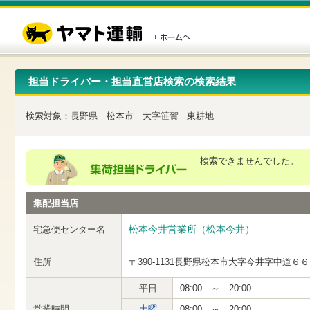
こ
ペ
こ
こ
の
ー
こ
こ
ペ
ジ
か
か
ー
内
ら
ら
ジ
移
ヘ
本
の
動
ッ
文
先
用
ダ
で
担当ドライバー・担当直営店検索の検索結果
頭
の
ー
す
で
リ
メ
す
ン
ニ
検索対象：
長野県
松本市
大字笹賀
東耕地
ク
ュ
で
ー
す
で
ヘ
す
検索できませんでした。
ッ
ダ
ー
集配担当店
メ
ニ
ュ
松本今井営業所（松本今井）
宅急便センター名
ー
へ
住所
〒390-1131
長野県松本市大字今井字中道６６
移
動
し
平日
08:00 ～ 20:00
ま
営業時間
土曜
08:00 ～ 20:00