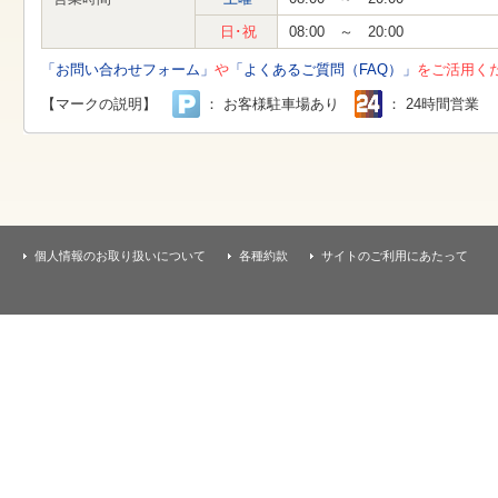
す
本
日･祝
08:00 ～ 20:00
文
へ
「お問い合わせフォーム」
や
「よくあるご質問（FAQ）」
をご活用く
移
動
【マークの説明】
： お客様駐車場あり
： 24時間営業
し
ま
す
個人情報のお取り扱いについて
各種約款
サイトのご利用にあたって