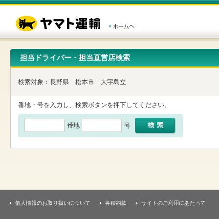
こ
ペ
こ
こ
の
ー
こ
こ
ペ
ジ
か
か
ー
内
ら
ら
ジ
移
ヘ
本
の
動
ッ
文
先
用
ダ
で
担当ドライバー・担当直営店検索
頭
の
ー
す
で
リ
メ
す
ン
ニ
検索対象：
長野県
松本市
大字島立
ク
ュ
で
ー
す
で
番地・号を入力し、検索ボタンを押下してください。
ヘ
す
ッ
番地
号
ダ
ー
メ
ニ
ュ
ー
へ
移
動
し
個人情報のお取り扱いについて
各種約款
サイトのご利用にあたって
ま