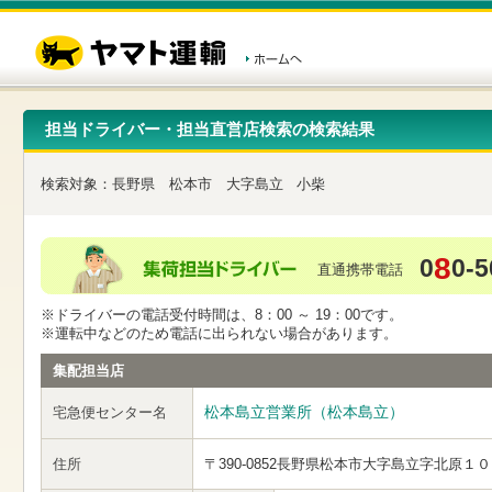
こ
ペ
こ
こ
の
ー
こ
こ
ペ
ジ
か
か
ー
内
ら
ら
ジ
移
ヘ
本
の
動
ッ
文
先
用
ダ
で
担当ドライバー・担当直営店検索の検索結果
頭
の
ー
す
で
リ
メ
す
ン
ニ
検索対象：
長野県
松本市
大字島立
小柴
ク
ュ
で
ー
す
で
ヘ
す
8
0
0-5
ッ
直通携帯電話
ダ
ー
※ドライバーの電話受付時間は、8：00 ～ 19：00です。
メ
※運転中などのため電話に出られない場合があります。
ニ
ュ
集配担当店
ー
へ
松本島立営業所（松本島立）
宅急便センター名
移
動
し
住所
〒390-0852
長野県松本市大字島立字北原１０
ま