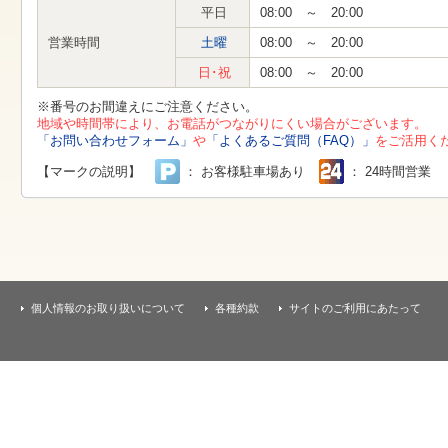
す
平日
08:00 ～ 20:00
本
文
営業時間
土曜
08:00 ～ 20:00
へ
移
日･祝
08:00 ～ 20:00
動
し
※番号のお間違えにご注意ください。
ま
地域や時間帯により、お電話がつながりにくい場合がございます。
す
「お問い合わせフォーム」
や
「よくあるご質問（FAQ）」
をご活用く
【マークの説明】
： お客様駐車場あり
： 24時間営業
個人情報のお取り扱いについて
各種約款
サイトのご利用にあたって