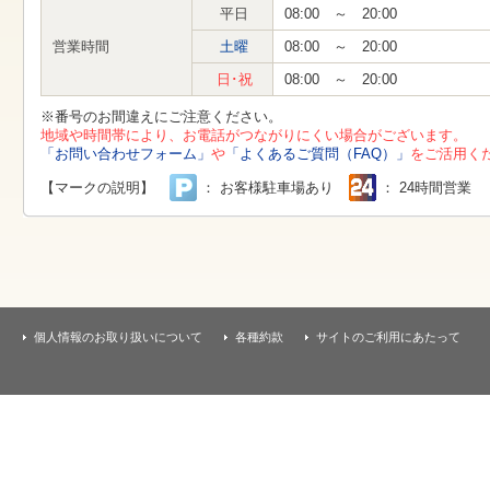
す
平日
08:00 ～ 20:00
本
文
営業時間
土曜
08:00 ～ 20:00
へ
移
日･祝
08:00 ～ 20:00
動
し
※番号のお間違えにご注意ください。
ま
地域や時間帯により、お電話がつながりにくい場合がございます。
す
「お問い合わせフォーム」
や
「よくあるご質問（FAQ）」
をご活用く
【マークの説明】
： お客様駐車場あり
： 24時間営業
個人情報のお取り扱いについて
各種約款
サイトのご利用にあたって