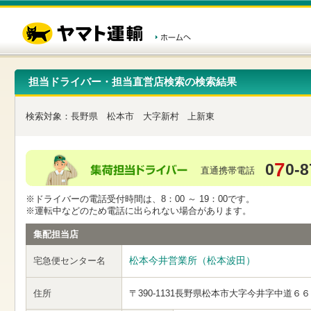
こ
ペ
こ
こ
の
ー
こ
こ
ペ
ジ
か
か
ー
内
ら
ら
ジ
移
ヘ
本
の
動
ッ
文
先
用
ダ
で
担当ドライバー・担当直営店検索の検索結果
頭
の
ー
す
で
リ
メ
す
ン
ニ
検索対象：
長野県
松本市
大字新村
上新東
ク
ュ
で
ー
す
で
ヘ
す
7
0
0-8
ッ
直通携帯電話
ダ
ー
※ドライバーの電話受付時間は、8：00 ～ 19：00です。
メ
※運転中などのため電話に出られない場合があります。
ニ
ュ
集配担当店
ー
へ
松本今井営業所（松本波田）
宅急便センター名
移
動
し
住所
〒390-1131
長野県松本市大字今井字中道６６
ま