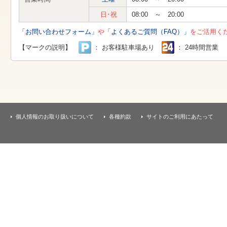
す
本
日･祝
08:00 ～ 20:00
文
へ
「お問い合わせフォーム」
や
「よくあるご質問（FAQ）」
をご活用く
移
動
【マークの説明】
： お客様駐車場あり
： 24時間営業
し
ま
す
個人情報のお取り扱いについて
各種約款
サイトのご利用にあたって