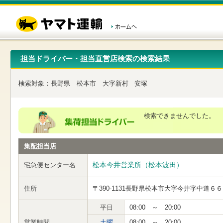
こ
ペ
こ
こ
の
ー
こ
こ
ペ
ジ
か
か
ー
内
ら
ら
ジ
移
ヘ
本
の
動
ッ
文
先
用
ダ
で
担当ドライバー・担当直営店検索の検索結果
頭
の
ー
す
で
リ
メ
す
ン
ニ
検索対象：
長野県
松本市
大字新村
安塚
ク
ュ
で
ー
す
で
ヘ
す
検索できませんでした。
ッ
ダ
ー
集配担当店
メ
ニ
ュ
松本今井営業所（松本波田）
宅急便センター名
ー
へ
住所
〒390-1131
長野県松本市大字今井字中道６６
移
動
し
平日
08:00 ～ 20:00
ま
営業時間
土曜
08:00 ～ 20:00