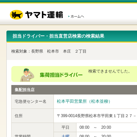
こ
ペ
こ
こ
の
ー
こ
こ
ペ
ジ
か
か
ー
内
ら
ら
ジ
移
ヘ
本
の
動
ッ
文
先
用
ダ
で
担当ドライバー・担当直営店検索の検索結果
頭
の
ー
す
で
リ
メ
す
ン
ニ
検索対象：
長野県
松本市
本庄
２丁目
ク
ュ
で
ー
す
で
ヘ
す
検索できませんでした。
ッ
ダ
ー
集配担当店
メ
ニ
ュ
松本平田営業所（松本並柳）
宅急便センター名
ー
へ
住所
〒399-0014
長野県松本市平田東１丁目２７－
移
動
し
平日
08:00 ～ 20:00
ま
営業時間
土曜
08:00 ～ 20:00