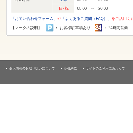
す
本
日･祝
08:00 ～ 20:00
文
へ
「お問い合わせフォーム」
や
「よくあるご質問（FAQ）」
をご活用く
移
動
【マークの説明】
： お客様駐車場あり
： 24時間営業
し
ま
す
個人情報のお取り扱いについて
各種約款
サイトのご利用にあたって