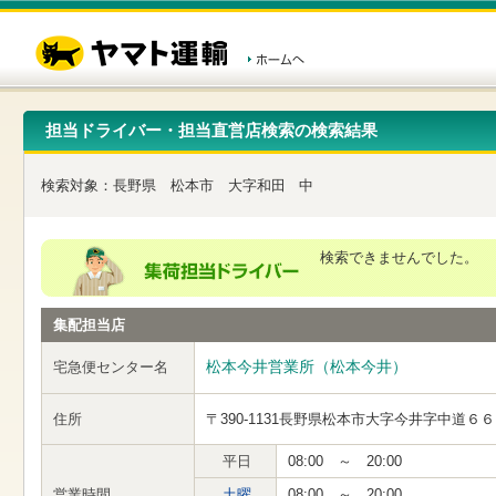
こ
ペ
こ
こ
の
ー
こ
こ
ペ
ジ
か
か
ー
内
ら
ら
ジ
移
ヘ
本
の
動
ッ
文
先
用
ダ
で
担当ドライバー・担当直営店検索の検索結果
頭
の
ー
す
で
リ
メ
す
ン
ニ
検索対象：
長野県
松本市
大字和田
中
ク
ュ
で
ー
す
で
ヘ
す
検索できませんでした。
ッ
ダ
ー
集配担当店
メ
ニ
ュ
松本今井営業所（松本今井）
宅急便センター名
ー
へ
住所
〒390-1131
長野県松本市大字今井字中道６６
移
動
し
平日
08:00 ～ 20:00
ま
営業時間
土曜
08:00 ～ 20:00