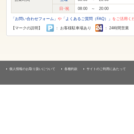
す
本
日･祝
08:00 ～ 20:00
文
へ
「お問い合わせフォーム」
や
「よくあるご質問（FAQ）」
をご活用く
移
動
【マークの説明】
： お客様駐車場あり
： 24時間営業
し
ま
す
個人情報のお取り扱いについて
各種約款
サイトのご利用にあたって