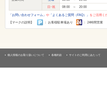
す
本
日･祝
08:00 ～ 20:00
文
へ
「お問い合わせフォーム」
や
「よくあるご質問（FAQ）」
をご活用く
移
動
【マークの説明】
： お客様駐車場あり
： 24時間営業
し
ま
す
個人情報のお取り扱いについて
各種約款
サイトのご利用にあたって