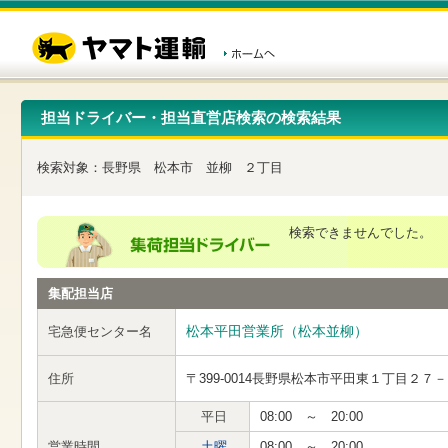
こ
ペ
こ
こ
の
ー
こ
こ
ペ
ジ
か
か
ー
内
ら
ら
ジ
移
ヘ
本
の
動
ッ
文
先
用
ダ
で
担当ドライバー・担当直営店検索の検索結果
頭
の
ー
す
で
リ
メ
す
ン
ニ
検索対象：
長野県
松本市
並柳
２丁目
ク
ュ
で
ー
す
で
ヘ
す
検索できませんでした。
ッ
ダ
ー
集配担当店
メ
ニ
ュ
松本平田営業所（松本並柳）
宅急便センター名
ー
へ
住所
〒399-0014
長野県松本市平田東１丁目２７－
移
動
し
平日
08:00 ～ 20:00
ま
営業時間
土曜
08:00 ～ 20:00