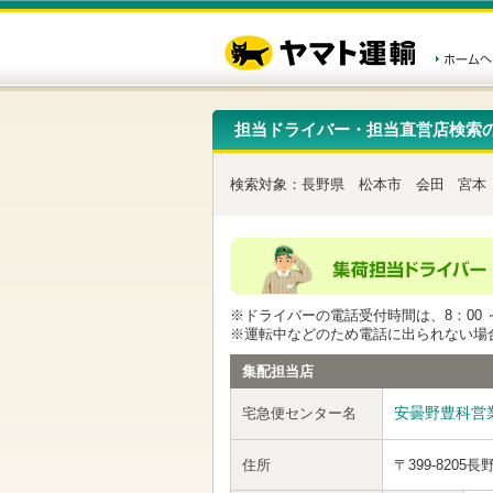
こ
ペ
こ
こ
の
ー
こ
こ
ペ
ジ
か
か
ー
内
ら
ら
ジ
移
ヘ
本
の
動
ッ
文
先
用
ダ
で
担当ドライバー・担当直営店検索
頭
の
ー
す
で
リ
メ
す
ン
ニ
検索対象：
長野県
松本市
会田
宮本
ク
ュ
で
ー
す
で
ヘ
す
ッ
ダ
ー
※ドライバーの電話受付時間は、8：00 ～
メ
※運転中などのため電話に出られない場
ニ
ュ
集配担当店
ー
へ
安曇野豊科営
宅急便センター名
移
動
し
住所
〒399-8205
長
ま