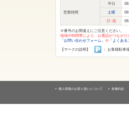
す
平日
08
本
文
営業時間
土曜
08
へ
移
日･祝
08
動
し
※番号のお間違えにご注意ください。
ま
地域や時間帯により、お電話がつながり
す
「お問い合わせフォーム」
や
「よくある
【マークの説明】
： お客様駐車
個人情報のお取り扱いについて
各種約款