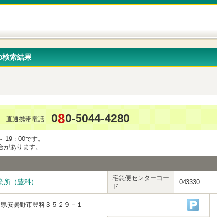
の検索結果
8
0
0-5044-4280
直通携帯電話
 19：00です。
合があります。
宅急便センターコー
業所（豊科）
043330
ド
野県安曇野市豊科３５２９－１