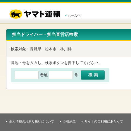
こ
ペ
こ
こ
の
ー
こ
こ
ペ
ジ
か
か
ー
内
ら
ら
ジ
移
ヘ
本
の
動
ッ
文
先
用
ダ
で
担当ドライバー・担当直営店検索
頭
の
ー
す
で
リ
メ
す
ン
ニ
検索対象：
長野県
松本市
梓川梓
ク
ュ
で
ー
す
で
番地・号を入力し、検索ボタンを押下してください。
ヘ
す
ッ
番地
号
ダ
ー
メ
ニ
ュ
ー
へ
移
動
し
個人情報のお取り扱いについて
各種約款
サイトのご利用にあたって
ま