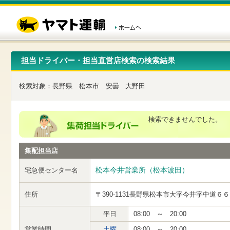
こ
ペ
こ
こ
の
ー
こ
こ
ペ
ジ
か
か
ー
内
ら
ら
ジ
移
ヘ
本
の
動
ッ
文
先
用
ダ
で
担当ドライバー・担当直営店検索の検索結果
頭
の
ー
す
で
リ
メ
す
ン
ニ
検索対象：
長野県
松本市
安曇
大野田
ク
ュ
で
ー
す
で
ヘ
す
検索できませんでした。
ッ
ダ
ー
集配担当店
メ
ニ
ュ
松本今井営業所（松本波田）
宅急便センター名
ー
へ
住所
〒390-1131
長野県松本市大字今井字中道６６
移
動
し
平日
08:00 ～ 20:00
ま
営業時間
土曜
08:00 ～ 20:00