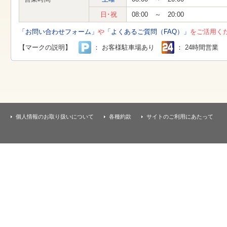
す
本
日･祝
08:00 ～ 20:00
文
へ
「お問い合わせフォーム」
や
「よくあるご質問（FAQ）」
をご活用く
移
動
【マークの説明】
： お客様駐車場あり
： 24時間営業
し
ま
す
個人情報のお取り扱いについて
各種約款
サイトのご利用にあたって