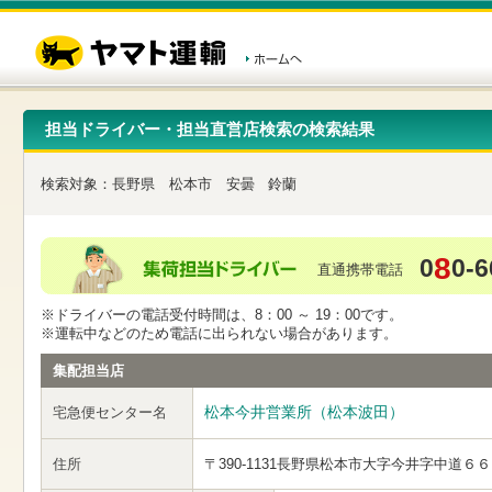
こ
ペ
こ
こ
の
ー
こ
こ
ペ
ジ
か
か
ー
内
ら
ら
ジ
移
ヘ
本
の
動
ッ
文
先
用
ダ
で
担当ドライバー・担当直営店検索の検索結果
頭
の
ー
す
で
リ
メ
す
ン
ニ
検索対象：
長野県
松本市
安曇
鈴蘭
ク
ュ
で
ー
す
で
ヘ
す
8
0
0-6
ッ
直通携帯電話
ダ
ー
※ドライバーの電話受付時間は、8：00 ～ 19：00です。
メ
※運転中などのため電話に出られない場合があります。
ニ
ュ
集配担当店
ー
へ
松本今井営業所（松本波田）
宅急便センター名
移
動
し
住所
〒390-1131
長野県松本市大字今井字中道６６
ま