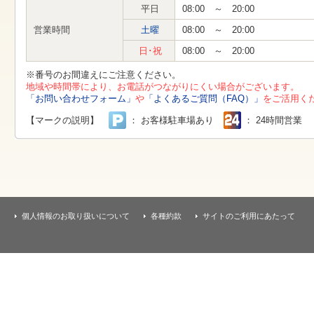
す
平日
08:00 ～ 20:00
本
文
営業時間
土曜
08:00 ～ 20:00
へ
移
日･祝
08:00 ～ 20:00
動
し
※番号のお間違えにご注意ください。
ま
地域や時間帯により、お電話がつながりにくい場合がございます。
す
「お問い合わせフォーム」
や
「よくあるご質問（FAQ）」
をご活用く
【マークの説明】
： お客様駐車場あり
： 24時間営業
個人情報のお取り扱いについて
各種約款
サイトのご利用にあたって