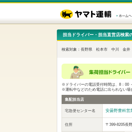
こ
ペ
こ
こ
の
ー
こ
こ
ペ
ジ
か
か
ー
内
ら
ら
ジ
移
ヘ
本
の
動
ッ
文
先
用
ダ
で
担当ドライバー・担当直営店検索
頭
の
ー
す
で
リ
メ
す
ン
ニ
検索対象：
長野県
松本市
中川
金井
ク
ュ
で
ー
す
で
ヘ
す
ッ
ダ
ー
※ドライバーの電話受付時間は、8：00 ～
メ
※運転中などのため電話に出られない場
ニ
ュ
集配担当店
ー
へ
安曇野豊科営
宅急便センター名
移
動
し
住所
〒399-8205
長
ま