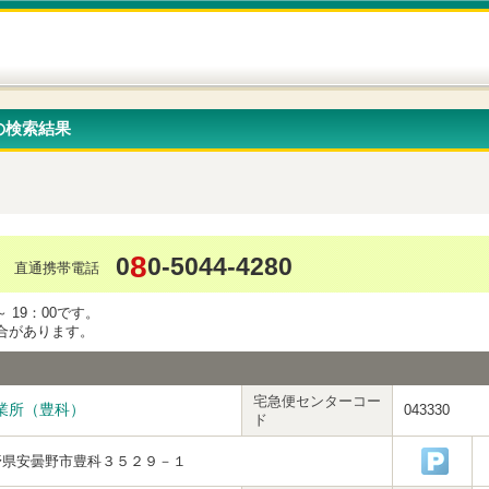
の検索結果
8
0
0-5044-4280
直通携帯電話
 19：00です。
合があります。
宅急便センターコー
業所（豊科）
043330
ド
野県安曇野市豊科３５２９－１