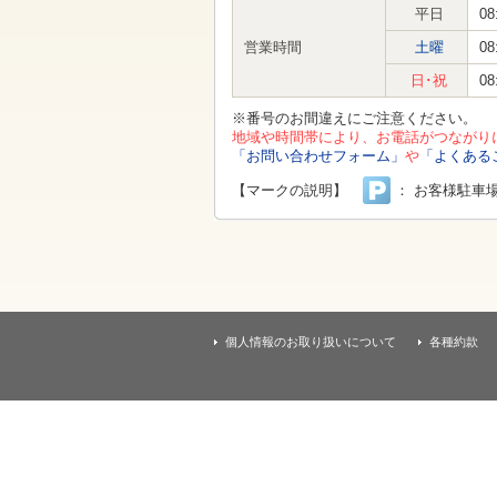
す
平日
08
本
文
営業時間
土曜
08
へ
移
日･祝
08
動
し
※番号のお間違えにご注意ください。
ま
地域や時間帯により、お電話がつながり
す
「お問い合わせフォーム」
や
「よくある
【マークの説明】
： お客様駐車
個人情報のお取り扱いについて
各種約款