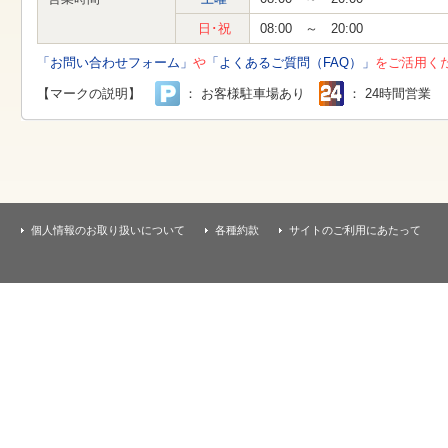
す
本
日･祝
08:00 ～ 20:00
文
へ
「お問い合わせフォーム」
や
「よくあるご質問（FAQ）」
をご活用く
移
動
【マークの説明】
： お客様駐車場あり
： 24時間営業
し
ま
す
個人情報のお取り扱いについて
各種約款
サイトのご利用にあたって