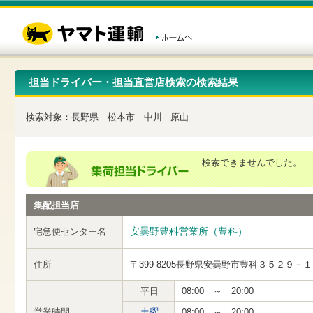
こ
ペ
こ
こ
の
ー
こ
こ
ペ
ジ
か
か
ー
内
ら
ら
ジ
移
ヘ
本
の
動
ッ
文
先
用
ダ
で
担当ドライバー・担当直営店検索の検索結果
頭
の
ー
す
で
リ
メ
す
ン
ニ
検索対象：
長野県
松本市
中川
原山
ク
ュ
で
ー
す
で
ヘ
す
検索できませんでした。
ッ
ダ
ー
集配担当店
メ
ニ
ュ
安曇野豊科営業所（豊科）
宅急便センター名
ー
へ
住所
〒399-8205
長野県安曇野市豊科３５２９－１
移
動
し
平日
08:00 ～ 20:00
ま
営業時間
土曜
08:00 ～ 20:00