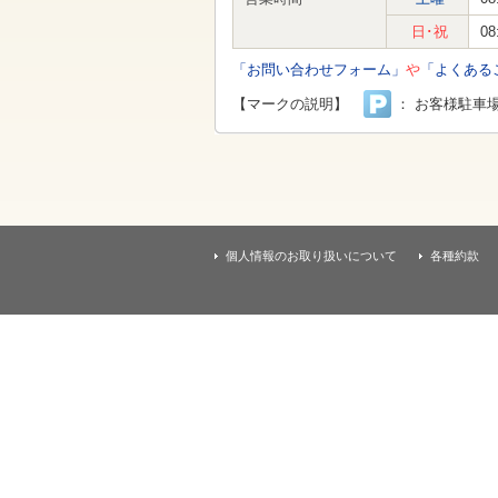
す
本
日･祝
08
文
へ
「お問い合わせフォーム」
や
「よくある
移
動
【マークの説明】
： お客様駐車
し
ま
す
個人情報のお取り扱いについて
各種約款