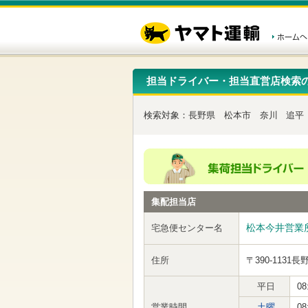
こ
ペ
こ
こ
の
ー
こ
こ
ペ
ジ
か
か
ー
内
ら
ら
ジ
移
ヘ
本
の
動
ッ
文
先
用
ダ
で
担当ドライバー・担当直営店検索
頭
の
ー
す
で
リ
メ
す
ン
ニ
検索対象：
長野県
松本市
奈川
追平
ク
ュ
で
ー
す
で
ヘ
す
ッ
ダ
ー
集配担当店
メ
ニ
ュ
松本今井営業
宅急便センター名
ー
へ
住所
〒390-1131
長
移
動
し
平日
08
ま
営業時間
土曜
08