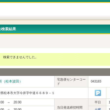
の検索結果
検索できませんでした。
宅急便センターコー
所（松本波田）
043183
ド
野県松本市大字今井字中道６６８９－１
:00 ～ 20:00
平日
当日発送締切時間
:00 ～ 20:00
土曜