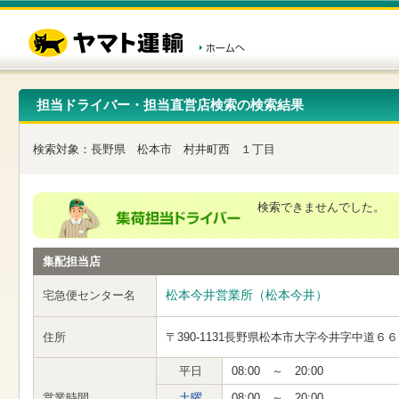
こ
ペ
こ
こ
の
ー
こ
こ
ペ
ジ
か
か
ー
内
ら
ら
ジ
移
ヘ
本
の
動
ッ
文
先
用
ダ
で
担当ドライバー・担当直営店検索の検索結果
頭
の
ー
す
で
リ
メ
す
ン
ニ
検索対象：
長野県
松本市
村井町西
１丁目
ク
ュ
で
ー
す
で
ヘ
す
検索できませんでした。
ッ
ダ
ー
集配担当店
メ
ニ
ュ
松本今井営業所（松本今井）
宅急便センター名
ー
へ
住所
〒390-1131
長野県松本市大字今井字中道６６
移
動
し
平日
08:00 ～ 20:00
ま
営業時間
土曜
08:00 ～ 20:00