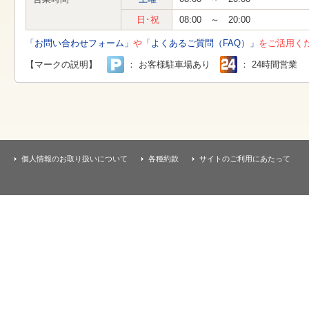
す
本
日･祝
08:00 ～ 20:00
文
へ
「お問い合わせフォーム」
や
「よくあるご質問（FAQ）」
をご活用く
移
動
【マークの説明】
： お客様駐車場あり
： 24時間営業
し
ま
す
個人情報のお取り扱いについて
各種約款
サイトのご利用にあたって