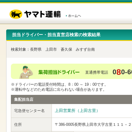
こ
ペ
こ
こ
の
ー
こ
こ
ペ
ジ
か
か
ー
内
ら
ら
ジ
移
ヘ
本
の
動
ッ
文
先
用
ダ
で
担当ドライバー・担当直営店検索の検索結果
頭
の
ー
す
で
リ
メ
す
ン
ニ
検索対象：
長野県
上田市
蒼久保
みすず台南
ク
ュ
で
ー
す
で
ヘ
す
8
0
0-6
ッ
直通携帯電話
ダ
ー
※ドライバーの電話受付時間は、8：00 ～ 19：00です。
メ
※運転中などのため電話に出られない場合があります。
ニ
ュ
集配担当店
ー
へ
上田営業所（上田古里）
宅急便センター名
移
動
し
住所
〒386-0005
長野県上田市大字古里１１１－２
ま