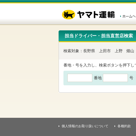
こ
ペ
こ
こ
の
ー
こ
こ
ペ
ジ
か
か
ー
内
ら
ら
ジ
移
ヘ
本
の
動
ッ
文
先
用
ダ
で
担当ドライバー・担当直営店検索
頭
の
ー
す
で
リ
メ
す
ン
ニ
検索対象：
長野県
上田市
上野
畑山
ク
ュ
で
ー
す
で
番地・号を入力し、検索ボタンを押下し
ヘ
す
ッ
番地
号
ダ
ー
メ
ニ
ュ
ー
へ
移
動
し
個人情報のお取り扱いについて
各種約款
ま