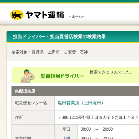
こ
ペ
こ
こ
の
ー
こ
こ
ペ
ジ
か
か
ー
内
ら
ら
ジ
移
ヘ
本
の
動
ッ
文
先
用
ダ
で
担当ドライバー・担当直営店検索の検索結果
頭
の
ー
す
で
リ
メ
す
ン
ニ
検索対象：
長野県
上田市
古安曽
石神
ク
ュ
で
ー
す
で
ヘ
す
検索できませんでした。
ッ
ダ
ー
集配担当店
メ
ニ
ュ
塩田営業所（上田塩田）
宅急便センター名
ー
へ
住所
〒386-1211
長野県上田市大字下之郷１４８４
移
動
し
平日
08:00 ～ 20:00
ま
営業時間
土曜
08:00 ～ 20:00