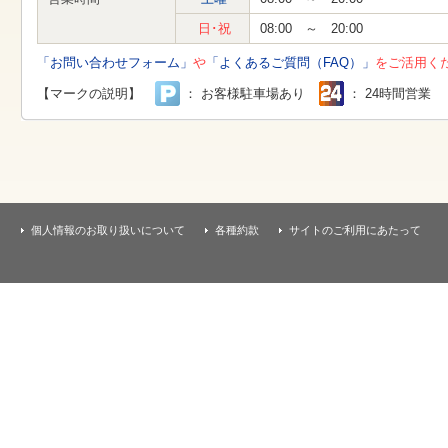
す
本
日･祝
08:00 ～ 20:00
文
へ
「お問い合わせフォーム」
や
「よくあるご質問（FAQ）」
をご活用く
移
動
【マークの説明】
： お客様駐車場あり
： 24時間営業
し
ま
す
個人情報のお取り扱いについて
各種約款
サイトのご利用にあたって