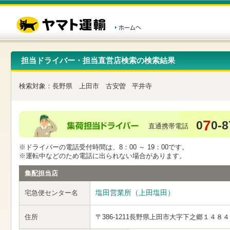
こ
ペ
こ
こ
の
ー
こ
こ
ペ
ジ
か
か
ー
内
ら
ら
ジ
移
ヘ
本
の
動
ッ
文
先
用
ダ
で
担当ドライバー・担当直営店検索の検索結果
頭
の
ー
す
で
リ
メ
す
ン
ニ
検索対象：
長野県
上田市
古安曽
平井寺
ク
ュ
で
ー
す
で
ヘ
す
7
0
0-8
ッ
直通携帯電話
ダ
ー
※ドライバーの電話受付時間は、8：00 ～ 19：00です。
メ
※運転中などのため電話に出られない場合があります。
ニ
ュ
集配担当店
ー
へ
塩田営業所（上田塩田）
宅急便センター名
移
動
し
住所
〒386-1211
長野県上田市大字下之郷１４８４
ま