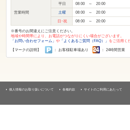
す
平日
08:00 ～ 20:00
本
文
営業時間
土曜
08:00 ～ 20:00
へ
移
日･祝
08:00 ～ 20:00
動
し
※番号のお間違えにご注意ください。
ま
地域や時間帯により、お電話がつながりにくい場合がございます。
す
「お問い合わせフォーム」
や
「よくあるご質問（FAQ）」
をご活用く
【マークの説明】
： お客様駐車場あり
： 24時間営業
個人情報のお取り扱いについて
各種約款
サイトのご利用にあたって