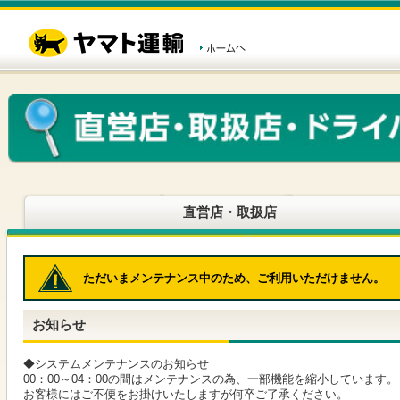
こ
ペ
こ
こ
の
ー
こ
こ
ペ
ジ
か
か
ー
内
ら
ら
ジ
移
ヘ
本
の
動
ッ
文
先
用
ダ
で
頭
の
ー
す
で
リ
メ
す
ン
ニ
ク
ュ
で
ー
す
で
ヘ
す
直営店・取扱店
ッ
ダ
ー
メ
ただいまメンテナンス中のため、ご利用いただけません。
ニ
ュ
ー
お知らせ
へ
移
動
◆システムメンテナンスのお知らせ
し
00：00～04：00の間はメンテナンスの為、一部機能を縮小しています。
ま
お客様にはご不便をお掛けいたしますが何卒ご了承ください。