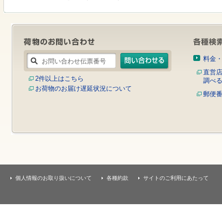
す
本
文
へ
移
動
し
料金
ま
す
直営
2件以上はこちら
調べ
お荷物のお届け遅延状況について
郵便
個人情報のお取り扱いについて
各種約款
サイトのご利用にあたって