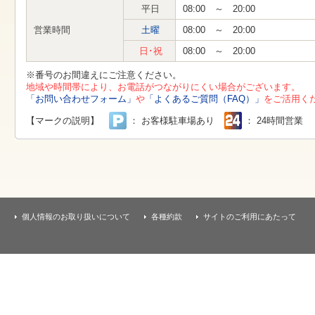
す
平日
08:00 ～ 20:00
本
文
営業時間
土曜
08:00 ～ 20:00
へ
移
日･祝
08:00 ～ 20:00
動
し
※番号のお間違えにご注意ください。
ま
地域や時間帯により、お電話がつながりにくい場合がございます。
す
「お問い合わせフォーム」
や
「よくあるご質問（FAQ）」
をご活用く
【マークの説明】
： お客様駐車場あり
： 24時間営業
個人情報のお取り扱いについて
各種約款
サイトのご利用にあたって