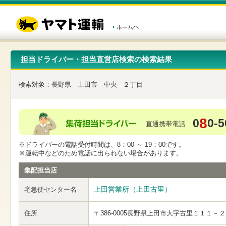
こ
ペ
こ
こ
の
ー
こ
こ
ペ
ジ
か
か
ー
内
ら
ら
ジ
移
ヘ
本
の
動
ッ
文
先
用
ダ
で
担当ドライバー・担当直営店検索の検索結果
頭
の
ー
す
で
リ
メ
す
ン
ニ
検索対象：
長野県
上田市
中央
２丁目
ク
ュ
で
ー
す
で
ヘ
す
8
0
0-5
ッ
直通携帯電話
ダ
ー
※ドライバーの電話受付時間は、8：00 ～ 19：00です。
メ
※運転中などのため電話に出られない場合があります。
ニ
ュ
集配担当店
ー
へ
上田営業所（上田古里）
宅急便センター名
移
動
し
住所
〒386-0005
長野県上田市大字古里１１１－２
ま