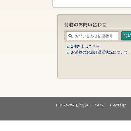
す
本
文
へ
移
動
し
ま
す
2件以上はこちら
お荷物のお届け遅延状況について
個人情報のお取り扱いについて
各種約款