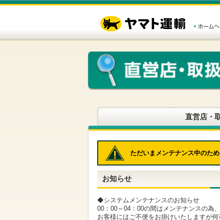
こ
ペ
こ
こ
の
ー
こ
こ
ペ
ジ
か
か
ー
内
ら
ら
ジ
移
ヘ
本
の
動
ッ
文
先
用
ダ
で
頭
の
ー
す
で
リ
メ
す
ン
ニ
ク
ュ
で
ー
す
で
ヘ
す
直営店・
ッ
ダ
ー
メ
ただいまメンテナンス中のため
ニ
ュ
ー
お知らせ
へ
移
動
◆システムメンテナンスのお知らせ
し
00：00～04：00の間はメンテナンスの
ま
お客様にはご不便をお掛けいたしますが何