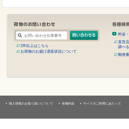
す
本
文
へ
移
動
し
料金
ま
す
直営
2件以上はこちら
調べ
お荷物のお届け遅延状況について
郵便
個人情報のお取り扱いについて
各種約款
サイトのご利用にあたって