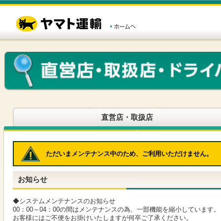
こ
ペ
こ
こ
の
ー
こ
こ
ペ
ジ
か
か
ー
内
ら
ら
ジ
移
ヘ
本
の
動
ッ
文
先
用
ダ
で
頭
の
ー
す
で
リ
メ
す
ン
ニ
ク
ュ
で
ー
す
で
ヘ
す
直営店・取扱店
ッ
ダ
ー
メ
ただいまメンテナンス中のため、ご利用いただけません。
ニ
ュ
ー
お知らせ
へ
移
動
◆システムメンテナンスのお知らせ
し
00：00～04：00の間はメンテナンスの為、一部機能を縮小しています。
ま
お客様にはご不便をお掛けいたしますが何卒ご了承ください。