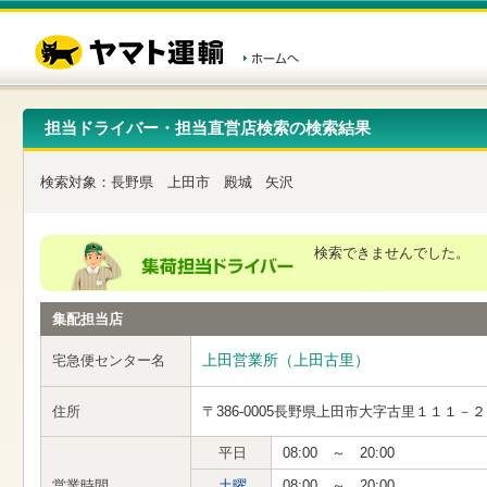
こ
ペ
こ
こ
の
ー
こ
こ
ペ
ジ
か
か
ー
内
ら
ら
ジ
移
ヘ
本
の
動
ッ
文
先
用
ダ
で
担当ドライバー・担当直営店検索の検索結果
頭
の
ー
す
で
リ
メ
す
ン
ニ
検索対象：
長野県
上田市
殿城
矢沢
ク
ュ
で
ー
す
で
ヘ
す
検索できませんでした。
ッ
ダ
ー
集配担当店
メ
ニ
ュ
上田営業所（上田古里）
宅急便センター名
ー
へ
住所
〒386-0005
長野県上田市大字古里１１１－２
移
動
し
平日
08:00 ～ 20:00
ま
営業時間
土曜
08:00 ～ 20:00