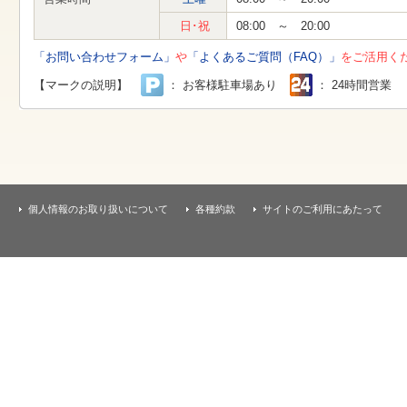
す
本
日･祝
08:00 ～ 20:00
文
へ
「お問い合わせフォーム」
や
「よくあるご質問（FAQ）」
をご活用く
移
動
【マークの説明】
： お客様駐車場あり
： 24時間営業
し
ま
す
個人情報のお取り扱いについて
各種約款
サイトのご利用にあたって