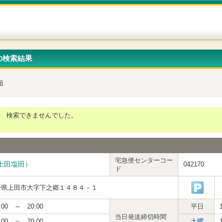
の検索結果
組
検索できませんでした。
宅急便センターコー
上田塩田）
042170
ド
野県上田市大字下之郷１４８４－１
:00 ～ 20:00
平日
当日発送締切時間
:00 ～ 20:00
土曜