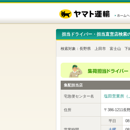
こ
ペ
こ
こ
の
ー
こ
こ
ペ
ジ
か
か
ー
内
ら
ら
ジ
移
ヘ
本
の
動
ッ
文
先
用
ダ
で
担当ドライバー・担当直営店検索
頭
の
ー
す
で
リ
メ
す
ン
ニ
検索対象：
長野県
上田市
富士山
下
ク
ュ
で
ー
す
で
ヘ
す
ッ
ダ
ー
集配担当店
メ
ニ
ュ
塩田営業所（
宅急便センター名
ー
へ
住所
〒386-1211
長
移
動
し
平日
08
ま
営業時間
土曜
08