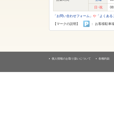
す
本
日･祝
08
文
へ
「お問い合わせフォーム」
や
「よくある
移
動
【マークの説明】
： お客様駐車
し
ま
す
個人情報のお取り扱いについて
各種約款