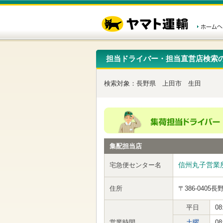
こ
ペ
こ
こ
の
ー
こ
こ
ペ
ジ
か
か
ー
内
ら
ら
ジ
移
ヘ
本
の
動
ッ
文
先
用
ダ
で
担当ドライバー・担当直営店検索
頭
の
ー
す
で
リ
メ
す
ン
ニ
検索対象：
長野県
上田市
生田
ク
ュ
で
ー
す
で
ヘ
す
ッ
ダ
ー
集配担当店
メ
ニ
ュ
信州丸子営業
宅急便センター名
ー
へ
住所
〒386-0405
長
移
動
し
平日
08
ま
営業時間
土曜
08