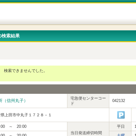
の検索結果
検索できませんでした。
宅急便センターコー
所（信州丸子）
042132
ド
野県上田市中丸子１７２８－１
:00 ～ 20:00
平日
当日発送締切時間
:00 ～ 20:00
土曜