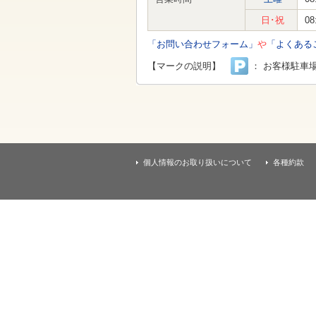
す
本
日･祝
08
文
へ
「お問い合わせフォーム」
や
「よくある
移
動
【マークの説明】
： お客様駐車
し
ま
す
個人情報のお取り扱いについて
各種約款