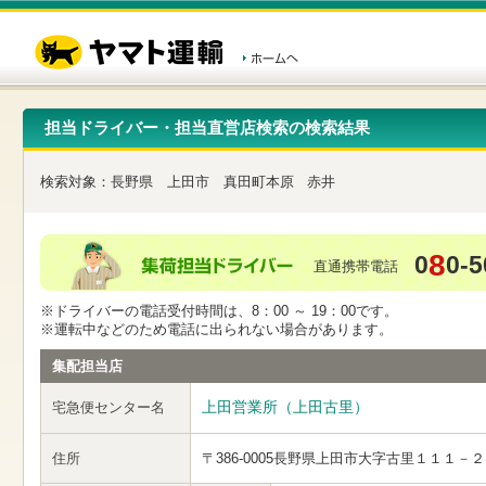
こ
ペ
こ
こ
の
ー
こ
こ
ペ
ジ
か
か
ー
内
ら
ら
ジ
移
ヘ
本
の
動
ッ
文
先
用
ダ
で
担当ドライバー・担当直営店検索の検索結果
頭
の
ー
す
で
リ
メ
す
ン
ニ
検索対象：
長野県
上田市
真田町本原
赤井
ク
ュ
で
ー
す
で
ヘ
す
8
0
0-5
ッ
直通携帯電話
ダ
ー
※ドライバーの電話受付時間は、8：00 ～ 19：00です。
メ
※運転中などのため電話に出られない場合があります。
ニ
ュ
集配担当店
ー
へ
上田営業所（上田古里）
宅急便センター名
移
動
し
住所
〒386-0005
長野県上田市大字古里１１１－２
ま