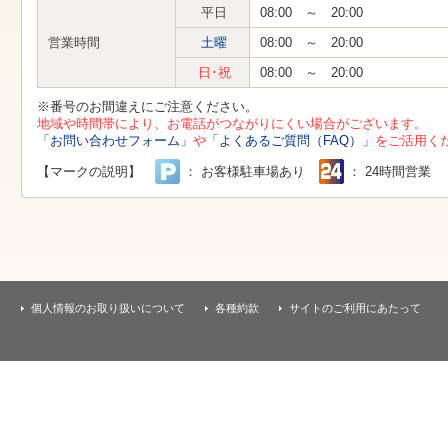
す
平日
08:00 ～ 20:00
本
文
営業時間
土曜
08:00 ～ 20:00
へ
移
日･祝
08:00 ～ 20:00
動
し
※番号のお間違えにご注意ください。
ま
地域や時間帯により、お電話がつながりにくい場合がございます。
す
「お問い合わせフォーム」
や
「よくあるご質問（FAQ）」
をご活用く
【マークの説明】
： お客様駐車場あり
： 24時間営業
個人情報のお取り扱いについて
各種約款
サイトのご利用にあたって