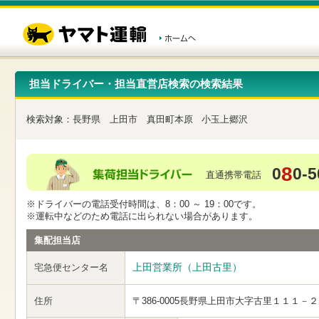
こ
ペ
こ
こ
の
ー
こ
こ
ペ
ジ
か
か
ー
内
ら
ら
ジ
移
ヘ
本
の
動
ッ
文
先
用
ダ
で
担当ドライバー・担当直営店検索の検索結果
頭
の
ー
す
で
リ
メ
す
ン
ニ
検索対象：
長野県
上田市
真田町本原
小玉上郷沢
ク
ュ
で
ー
す
で
ヘ
す
8
0
0-5
ッ
直通携帯電話
ダ
ー
※ドライバーの電話受付時間は、8：00 ～ 19：00です。
メ
※運転中などのため電話に出られない場合があります。
ニ
ュ
集配担当店
ー
へ
上田営業所（上田古里）
宅急便センター名
移
動
し
住所
〒386-0005
長野県上田市大字古里１１１－２
ま