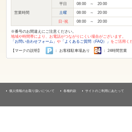
す
平日
08:00 ～ 20:00
本
文
営業時間
土曜
08:00 ～ 20:00
へ
移
日･祝
08:00 ～ 20:00
動
し
※番号のお間違えにご注意ください。
ま
地域や時間帯により、お電話がつながりにくい場合がございます。
す
「お問い合わせフォーム」
や
「よくあるご質問（FAQ）」
をご活用く
【マークの説明】
： お客様駐車場あり
： 24時間営業
個人情報のお取り扱いについて
各種約款
サイトのご利用にあたって