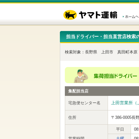
こ
ペ
こ
こ
の
ー
こ
こ
ペ
ジ
か
か
ー
内
ら
ら
ジ
移
ヘ
本
の
動
ッ
文
先
用
ダ
で
担当ドライバー・担当直営店検索
頭
の
ー
す
で
リ
メ
す
ン
ニ
検索対象：
長野県
上田市
真田町本原
ク
ュ
で
ー
す
で
ヘ
す
ッ
ダ
ー
集配担当店
メ
ニ
ュ
上田営業所（
宅急便センター名
ー
へ
住所
〒386-0005
長
移
動
し
平日
08
ま
営業時間
土曜
08