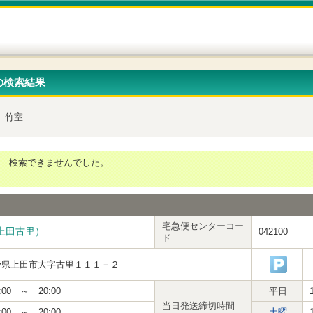
の検索結果
竹室
検索できませんでした。
宅急便センターコー
上田古里）
042100
ド
野県上田市大字古里１１１－２
:00 ～ 20:00
平日
当日発送締切時間
:00 ～ 20:00
土曜