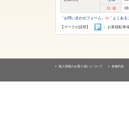
す
本
日･祝
08
文
へ
「お問い合わせフォーム」
や
「よくある
移
動
【マークの説明】
： お客様駐車
し
ま
す
個人情報のお取り扱いについて
各種約款