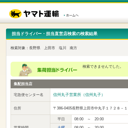
こ
ペ
こ
こ
の
ー
こ
こ
ペ
ジ
か
か
ー
内
ら
ら
ジ
移
ヘ
本
の
動
ッ
文
先
用
ダ
で
担当ドライバー・担当直営店検索の検索結果
頭
の
ー
す
で
リ
メ
す
ン
ニ
検索対象：
長野県
上田市
塩川
南方
ク
ュ
で
ー
す
で
ヘ
す
検索できませんでした。
ッ
ダ
ー
集配担当店
メ
ニ
ュ
信州丸子営業所（信州丸子）
宅急便センター名
ー
へ
住所
〒386-0405
長野県上田市中丸子１７２８－１
移
動
し
平日
08:00 ～ 20:00
ま
営業時間
土曜
08:00 ～ 20:00