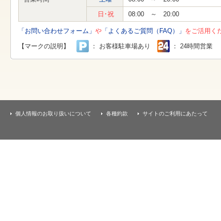
す
本
日･祝
08:00 ～ 20:00
文
へ
「お問い合わせフォーム」
や
「よくあるご質問（FAQ）」
をご活用く
移
動
【マークの説明】
： お客様駐車場あり
： 24時間営業
し
ま
す
個人情報のお取り扱いについて
各種約款
サイトのご利用にあたって