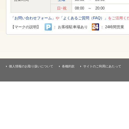
す
本
日･祝
08:00 ～ 20:00
文
へ
「お問い合わせフォーム」
や
「よくあるご質問（FAQ）」
をご活用く
移
動
【マークの説明】
： お客様駐車場あり
： 24時間営業
し
ま
す
個人情報のお取り扱いについて
各種約款
サイトのご利用にあたって