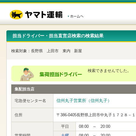
こ
ペ
こ
こ
の
ー
こ
こ
ペ
ジ
か
か
ー
内
ら
ら
ジ
移
ヘ
本
の
動
ッ
文
先
用
ダ
で
担当ドライバー・担当直営店検索の検索結果
頭
の
ー
す
で
リ
メ
す
ン
ニ
検索対象：
長野県
上田市
東内
新屋
ク
ュ
で
ー
す
で
ヘ
す
検索できませんでした。
ッ
ダ
ー
集配担当店
メ
ニ
ュ
信州丸子営業所（信州丸子）
宅急便センター名
ー
へ
住所
〒386-0405
長野県上田市中丸子１７２８－１
移
動
し
平日
08:00 ～ 20:00
ま
営業時間
土曜
08:00 ～ 20:00