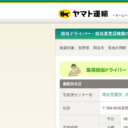
こ
ペ
こ
こ
の
ー
こ
こ
ペ
ジ
か
か
ー
内
ら
ら
ジ
移
ヘ
本
の
動
ッ
文
先
用
ダ
で
担当ドライバー・担当直営店検索
頭
の
ー
す
で
リ
メ
す
ン
ニ
検索対象：
長野県
岡谷市
長地片間町
ク
ュ
で
ー
す
で
ヘ
す
ッ
ダ
ー
集配担当店
メ
ニ
ュ
岡谷営業所（
宅急便センター名
ー
へ
住所
〒394-0026
長
移
動
し
平日
08
ま
営業時間
土曜
08