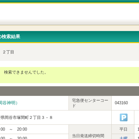
の検索結果
２丁目
検索できませんでした。
宅急便センターコー
岡谷神明）
043160
ド
野県岡谷市塚間町２丁目３－８
:00 ～ 20:00
平日
当日発送締切時間
:00 ～ 20:00
土曜