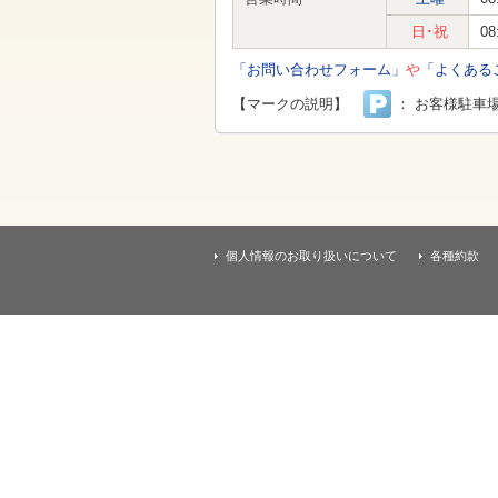
す
本
日･祝
08
文
へ
「お問い合わせフォーム」
や
「よくある
移
動
【マークの説明】
： お客様駐車
し
ま
す
個人情報のお取り扱いについて
各種約款