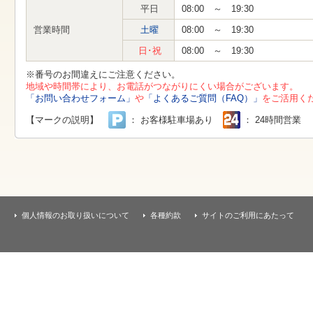
す
平日
08:00 ～ 19:30
本
文
営業時間
土曜
08:00 ～ 19:30
へ
移
日･祝
08:00 ～ 19:30
動
し
※番号のお間違えにご注意ください。
ま
地域や時間帯により、お電話がつながりにくい場合がございます。
す
「お問い合わせフォーム」
や
「よくあるご質問（FAQ）」
をご活用く
【マークの説明】
： お客様駐車場あり
： 24時間営業
個人情報のお取り扱いについて
各種約款
サイトのご利用にあたって