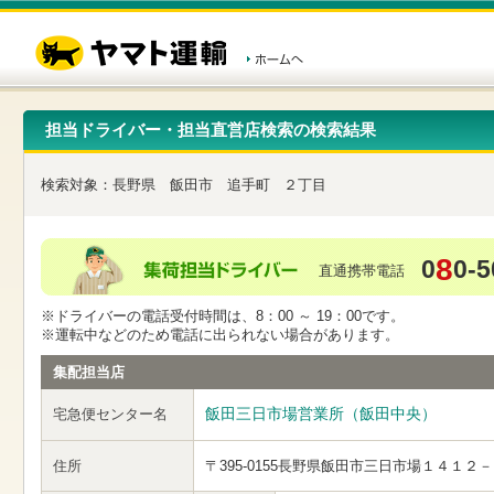
こ
ペ
こ
こ
の
ー
こ
こ
ペ
ジ
か
か
ー
内
ら
ら
ジ
移
ヘ
本
の
動
ッ
文
先
用
ダ
で
担当ドライバー・担当直営店検索の検索結果
頭
の
ー
す
で
リ
メ
す
ン
ニ
検索対象：
長野県
飯田市
追手町
２丁目
ク
ュ
で
ー
す
で
ヘ
す
8
0
0-5
ッ
直通携帯電話
ダ
ー
※ドライバーの電話受付時間は、8：00 ～ 19：00です。
メ
※運転中などのため電話に出られない場合があります。
ニ
ュ
集配担当店
ー
へ
飯田三日市場営業所（飯田中央）
宅急便センター名
移
動
し
住所
〒395-0155
長野県飯田市三日市場１４１２－
ま