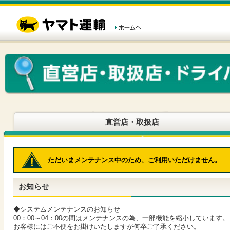
こ
ペ
こ
こ
の
ー
こ
こ
ペ
ジ
か
か
ー
内
ら
ら
ジ
移
ヘ
本
の
動
ッ
文
先
用
ダ
で
頭
の
ー
す
で
リ
メ
す
ン
ニ
ク
ュ
で
ー
す
で
ヘ
す
直営店・取扱店
ッ
ダ
ー
メ
ただいまメンテナンス中のため、ご利用いただけません。
ニ
ュ
ー
お知らせ
へ
移
動
◆システムメンテナンスのお知らせ
し
00：00～04：00の間はメンテナンスの為、一部機能を縮小しています。
ま
お客様にはご不便をお掛けいたしますが何卒ご了承ください。