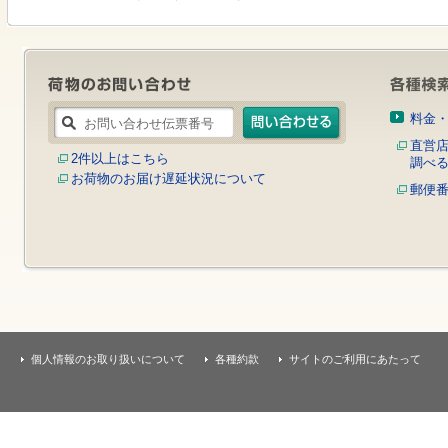
す
本
文
へ
移
動
し
料金
ま
す
直営
2件以上はこちら
調べ
お荷物のお届け遅延状況について
郵便
個人情報のお取り扱いについて
各種約款
サイトのご利用にあたって