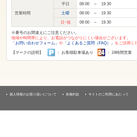
す
平日
08:00 ～ 19:30
本
文
営業時間
土曜
08:00 ～ 19:30
へ
移
日･祝
08:00 ～ 19:30
動
し
※番号のお間違えにご注意ください。
ま
地域や時間帯により、お電話がつながりにくい場合がございます。
す
「お問い合わせフォーム」
や
「よくあるご質問（FAQ）」
をご活用く
【マークの説明】
： お客様駐車場あり
： 24時間営業
個人情報のお取り扱いについて
各種約款
サイトのご利用にあたって