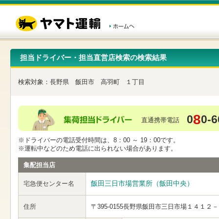
こ
ペ
こ
こ
の
ー
こ
こ
ペ
ジ
か
か
ー
内
ら
ら
ジ
移
ヘ
本
の
動
ッ
文
先
用
ダ
で
担当ドライバー・担当直営店検索の検索結果
頭
の
ー
す
で
リ
メ
す
ン
ニ
検索対象：
長野県
飯田市
高羽町
１丁目
ク
ュ
で
ー
す
で
ヘ
す
8
0
0-6
ッ
直通携帯電話
ダ
ー
※ドライバーの電話受付時間は、8：00 ～ 19：00です。
メ
※運転中などのため電話に出られない場合があります。
ニ
ュ
集配担当店
ー
へ
飯田三日市場営業所（飯田中央）
宅急便センター名
移
動
し
住所
〒395-0155
長野県飯田市三日市場１４１２－
ま