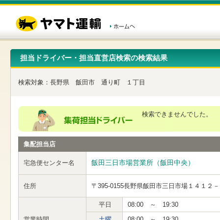
こ
ペ
こ
こ
の
ー
こ
こ
ペ
ジ
か
か
ー
内
ら
ら
ジ
移
ヘ
本
の
動
ッ
文
先
用
ダ
で
担当ドライバー・担当直営店検索の検索結果
頭
の
ー
す
で
リ
メ
す
ン
ニ
検索対象：
長野県
飯田市
通り町
１丁目
ク
ュ
で
ー
す
で
ヘ
す
検索できませんでした。
ッ
ダ
ー
集配担当店
メ
ニ
ュ
飯田三日市場営業所（飯田中央）
宅急便センター名
ー
へ
住所
〒395-0155
長野県飯田市三日市場１４１２－
移
動
し
平日
08:00 ～ 19:30
ま
営業時間
土曜
08:00 ～ 19:30