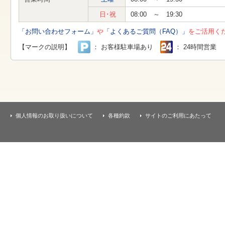
す
本
日･祝
08:00 ～ 19:30
文
へ
「お問い合わせフォーム」
や
「よくあるご質問（FAQ）」
をご活用く
移
動
【マークの説明】
： お客様駐車場あり
： 24時間営業
し
ま
す
個人情報のお取り扱いについて
各種約款
サイトのご利用にあたって