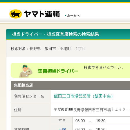
こ
ペ
こ
こ
の
ー
こ
こ
ペ
ジ
か
か
ー
内
ら
ら
ジ
移
ヘ
本
の
動
ッ
文
先
用
ダ
で
担当ドライバー・担当直営店検索の検索結果
頭
の
ー
す
で
リ
メ
す
ン
ニ
検索対象：
長野県
飯田市
羽場町
４丁目
ク
ュ
で
ー
す
で
ヘ
す
検索できませんでした。
ッ
ダ
ー
集配担当店
メ
ニ
ュ
飯田三日市場営業所（飯田中央）
宅急便センター名
ー
へ
住所
〒395-0155
長野県飯田市三日市場１４１２－
移
動
し
平日
08:00 ～ 19:30
ま
営業時間
土曜
08:00 ～ 19:30