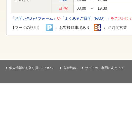
す
本
日･祝
08:00 ～ 19:30
文
へ
「お問い合わせフォーム」
や
「よくあるご質問（FAQ）」
をご活用く
移
動
【マークの説明】
： お客様駐車場あり
： 24時間営業
し
ま
す
個人情報のお取り扱いについて
各種約款
サイトのご利用にあたって