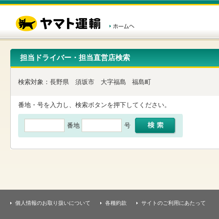
こ
ペ
こ
こ
の
ー
こ
こ
ペ
ジ
か
か
ー
内
ら
ら
ジ
移
ヘ
本
の
動
ッ
文
先
用
ダ
で
担当ドライバー・担当直営店検索
頭
の
ー
す
で
リ
メ
す
ン
ニ
検索対象：
長野県
須坂市
大字福島
福島町
ク
ュ
で
ー
す
で
番地・号を入力し、検索ボタンを押下してください。
ヘ
す
ッ
番地
号
ダ
ー
メ
ニ
ュ
ー
へ
移
動
し
個人情報のお取り扱いについて
各種約款
サイトのご利用にあたって
ま