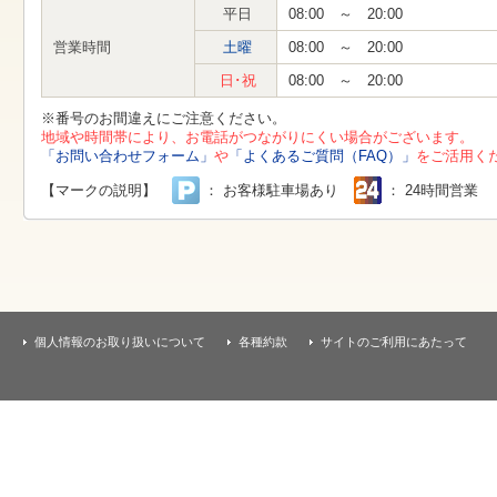
す
平日
08:00 ～ 20:00
本
文
営業時間
土曜
08:00 ～ 20:00
へ
移
日･祝
08:00 ～ 20:00
動
し
※番号のお間違えにご注意ください。
ま
地域や時間帯により、お電話がつながりにくい場合がございます。
す
「お問い合わせフォーム」
や
「よくあるご質問（FAQ）」
をご活用く
【マークの説明】
： お客様駐車場あり
： 24時間営業
個人情報のお取り扱いについて
各種約款
サイトのご利用にあたって