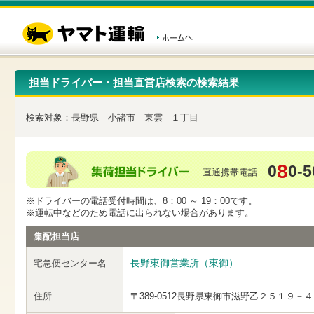
こ
ペ
こ
こ
の
ー
こ
こ
ペ
ジ
か
か
ー
内
ら
ら
ジ
移
ヘ
本
の
動
ッ
文
先
用
ダ
で
担当ドライバー・担当直営店検索の検索結果
頭
の
ー
す
で
リ
メ
す
ン
ニ
検索対象：
長野県
小諸市
東雲
１丁目
ク
ュ
で
ー
す
で
ヘ
す
8
0
0-5
ッ
直通携帯電話
ダ
ー
※ドライバーの電話受付時間は、8：00 ～ 19：00です。
メ
※運転中などのため電話に出られない場合があります。
ニ
ュ
集配担当店
ー
へ
長野東御営業所（東御）
宅急便センター名
移
動
し
住所
〒389-0512
長野県東御市滋野乙２５１９－４
ま