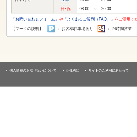
す
本
日･祝
08:00 ～ 20:00
文
へ
「お問い合わせフォーム」
や
「よくあるご質問（FAQ）」
をご活用く
移
動
【マークの説明】
： お客様駐車場あり
： 24時間営業
し
ま
す
個人情報のお取り扱いについて
各種約款
サイトのご利用にあたって