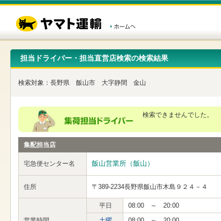
こ
ペ
こ
こ
の
ー
こ
こ
ペ
ジ
か
か
ー
内
ら
ら
ジ
移
ヘ
本
の
動
ッ
文
先
用
ダ
で
担当ドライバー・担当直営店検索の検索結果
頭
の
ー
す
で
リ
メ
す
ン
ニ
検索対象：
長野県
飯山市
大字静間
金山
ク
ュ
で
ー
す
で
ヘ
す
検索できませんでした。
ッ
ダ
ー
集配担当店
メ
ニ
ュ
飯山営業所（飯山）
宅急便センター名
ー
へ
住所
〒389-2234
長野県飯山市木島９２４－４
移
動
し
平日
08:00 ～ 20:00
ま
営業時間
土曜
08:00 ～ 20:00