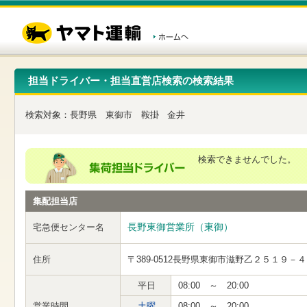
こ
ペ
こ
こ
の
ー
こ
こ
ペ
ジ
か
か
ー
内
ら
ら
ジ
移
ヘ
本
の
動
ッ
文
先
用
ダ
で
担当ドライバー・担当直営店検索の検索結果
頭
の
ー
す
で
リ
メ
す
ン
ニ
検索対象：
長野県
東御市
鞍掛
金井
ク
ュ
で
ー
す
で
ヘ
す
検索できませんでした。
ッ
ダ
ー
集配担当店
メ
ニ
ュ
長野東御営業所（東御）
宅急便センター名
ー
へ
住所
〒389-0512
長野県東御市滋野乙２５１９－４
移
動
し
平日
08:00 ～ 20:00
ま
営業時間
土曜
08:00 ～ 20:00