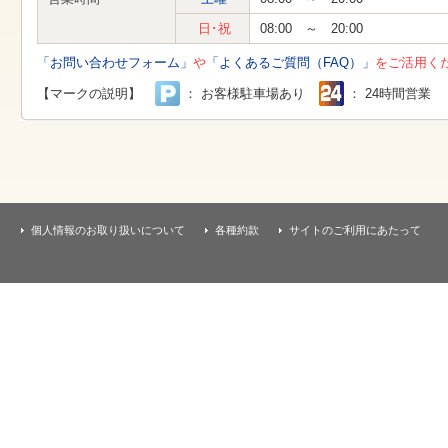
す
本
日･祝
08:00 ～ 20:00
文
へ
「お問い合わせフォーム」
や
「よくあるご質問（FAQ）」
をご活用く
移
動
【マークの説明】
： お客様駐車場あり
： 24時間営業
し
ま
す
個人情報のお取り扱いについて
各種約款
サイトのご利用にあたって