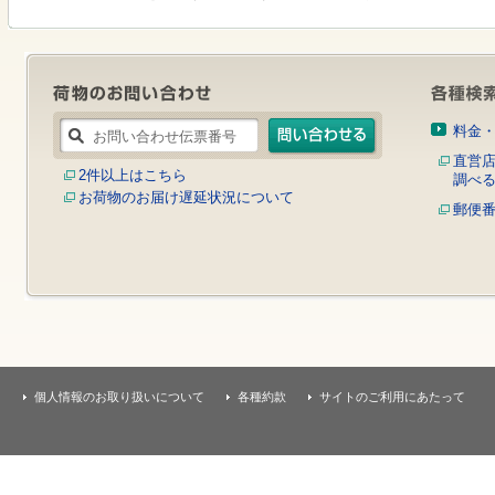
す
本
文
へ
移
動
し
料金
ま
す
直営
2件以上はこちら
調べ
お荷物のお届け遅延状況について
郵便
個人情報のお取り扱いについて
各種約款
サイトのご利用にあたって