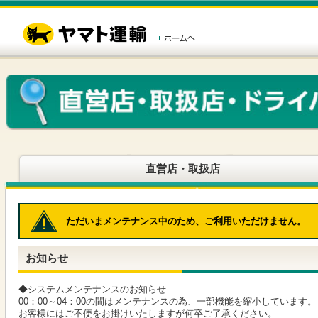
こ
ペ
こ
こ
の
ー
こ
こ
ペ
ジ
か
か
ー
内
ら
ら
ジ
移
ヘ
本
の
動
ッ
文
先
用
ダ
で
頭
の
ー
す
で
リ
メ
す
ン
ニ
ク
ュ
で
ー
す
で
ヘ
す
直営店・取扱店
ッ
ダ
ー
メ
ただいまメンテナンス中のため、ご利用いただけません。
ニ
ュ
ー
お知らせ
へ
移
動
◆システムメンテナンスのお知らせ
し
00：00～04：00の間はメンテナンスの為、一部機能を縮小しています。
ま
お客様にはご不便をお掛けいたしますが何卒ご了承ください。