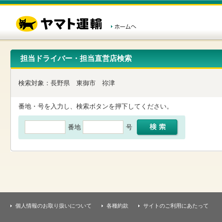
こ
ペ
こ
こ
の
ー
こ
こ
ペ
ジ
か
か
ー
内
ら
ら
ジ
移
ヘ
本
の
動
ッ
文
先
用
ダ
で
担当ドライバー・担当直営店検索
頭
の
ー
す
で
リ
メ
す
ン
ニ
検索対象：
長野県
東御市
祢津
ク
ュ
で
ー
す
で
番地・号を入力し、検索ボタンを押下してください。
ヘ
す
ッ
番地
号
ダ
ー
メ
ニ
ュ
ー
へ
移
動
し
個人情報のお取り扱いについて
各種約款
サイトのご利用にあたって
ま